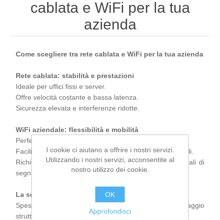
cablata e WiFi per la tua
azienda
Cosa facciamo
Prodotti
Come scegliere tra rete cablata e WiFi per la tua azienda
Rete cablata: stabilità e prestazioni
Contatti
Ideale per uffici fissi e server.
Offre velocità costante e bassa latenza.
Sicurezza elevata e interferenze ridotte.
WiFi aziendale: flessibilità e mobilità
Perfetta per ambienti dinamici e open space.
PC, Notebook e Accessori
I cookie ci aiutano a offrire i nostri servizi.
Facilita l’uso di notebook, smartphone e dispositivi mobili.
Utilizzando i nostri servizi, acconsentite al
Richiede una progettazione professionale per evitare cali di
nostro utilizzo dei cookie.
segnale.
La soluzione Quasar
OK
Spesso la risposta migliore è una rete ibrida, con cablaggio
Approfondisci
strutturato e access point WiFi professionali.