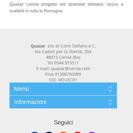
Quasar Cervia progetta reti aziendali affidabili, sicure e
Realizzazione Software
scalabili in tutta la Romagna.
Quasar
snc di Conti Stefano e C.
Via Caduti per la libertà, 204
48015 Cervia (Ra)
Tel 0544.975511
Siti Web e portali e-commerce
E-mail: quasar@cervia.com
P.iva 01308700390
SDI: M5UXCR1
Menù
Chi siamo
Informazioni
Contenuti
News
Cosa facciamo
Contatti
Prodotti
Seguici
Privacy e Cookie
Carrello
Mio Account
Registratori di Cassa