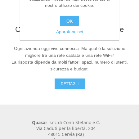
nostro utilizzo dei cookie.
DETTAGLI
Realizzazione Software
OK
Come scegliere tra rete cablata e
Approfondisci
WiFi per la tua azienda
Ogni azienda oggi vive connessa. Ma qual è la soluzione
migliore tra una rete cablata e una rete WiFi?
La risposta dipende da molti fattori: spazi, numero di utenti,
sicurezza e budget.
Siti Web e portali e-commerce
DETTAGLI
Quasar
snc di Conti Stefano e C.
Via Caduti per la libertà, 204
48015 Cervia (Ra)
Registratori di Cassa