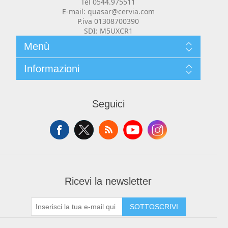
Tel 0544.975511
E-mail: quasar@cervia.com
P.iva 01308700390
SDI: M5UXCR1
Menù
Chi siamo
Informazioni
Contenuti
News
Cosa facciamo
Impianti di Rete e WiFi
Contatti
Prodotti
Seguici
Privacy e Cookie
Carrello
Mio Account
Condizioni, spedizioni e resi
Ricevi la newsletter
Web Advertising
SOTTOSCRIVI