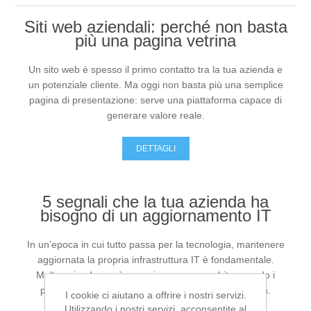
Siti web aziendali: perché non basta
Cosa facciamo
più una pagina vetrina
Un sito web è spesso il primo contatto tra la tua azienda e
Prodotti
un potenziale cliente. Ma oggi non basta più una semplice
pagina di presentazione: serve una piattaforma capace di
Contatti
generare valore reale.
DETTAGLI
5 segnali che la tua azienda ha
PC, Notebook e Accessori
bisogno di un aggiornamento IT
In un’epoca in cui tutto passa per la tecnologia, mantenere
aggiornata la propria infrastruttura IT è fondamentale.
Molte aziende, però, non si accorgono subito quando i
propri sistemi diventano un ostacolo alla produttività.
I cookie ci aiutano a offrire i nostri servizi.
Utilizzando i nostri servizi, acconsentite al