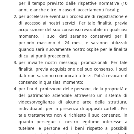
per il tempo previsto dalle rispettive normative (10
anni, e anche oltre in caso di accertamenti fiscali);
per accelerare eventuali procedure di registrazione e
di accesso ai nostri servizi.
Per tale finalità, previa
acquisizione del suo consenso revocabile in qualsiasi
momento, i suoi dati saranno conservati per il
periodo massimo di 24 mesi, e saranno utilizzati
quando sarà nuovamente nostro ospite per le finalità
Impianti di Rete e WiFi
di cui ai punti precedenti;
per inviarle nostri messaggi promozionali.
Per tale
finalità, previa acquisizione del suo consenso, i suoi
dati non saranno comunicati a terzi. Potrà revocare il
consenso in qualsiasi momento;
per fini di protezione delle persone, della proprietà e
del patrimonio aziendale attraverso un sistema di
videosorveglianza di alcune aree della struttura,
Web Advertising
individuabili per la presenza di appositi cartelli.
Per
tale trattamento non è richiesto il suo consenso, in
quanto persegue il nostro legittimo interesse a
tutelare le persone ed i beni rispetto a possibili