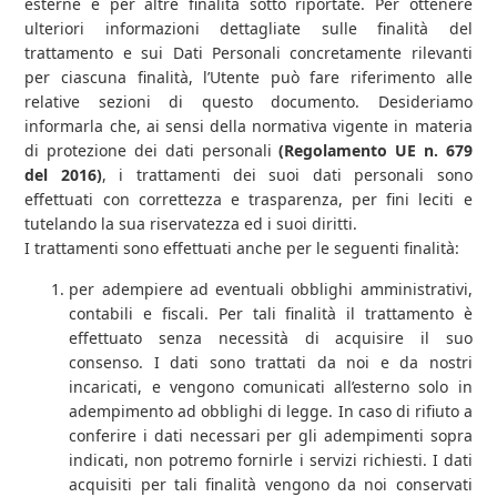
esterne e per altre finalità sotto riportate. Per ottenere
Realizzazione Software
ulteriori informazioni dettagliate sulle finalità del
trattamento e sui Dati Personali concretamente rilevanti
per ciascuna finalità, l’Utente può fare riferimento alle
relative sezioni di questo documento. Desideriamo
informarla che, ai sensi della normativa vigente in materia
di protezione dei dati personali
(Regolamento UE n. 679
del 2016)
, i trattamenti dei suoi dati personali sono
effettuati con correttezza e trasparenza, per fini leciti e
tutelando la sua riservatezza ed i suoi diritti.
I trattamenti sono effettuati anche per le seguenti finalità:
Siti Web e portali e-commerce
per adempiere ad eventuali obblighi amministrativi,
contabili e fiscali.
Per tali finalità il trattamento è
effettuato senza necessità di acquisire il suo
consenso. I dati sono trattati da noi e da nostri
incaricati, e vengono comunicati all’esterno solo in
adempimento ad obblighi di legge. In caso di rifiuto a
conferire i dati necessari per gli adempimenti sopra
indicati, non potremo fornirle i servizi richiesti. I dati
acquisiti per tali finalità vengono da noi conservati
Registratori di Cassa