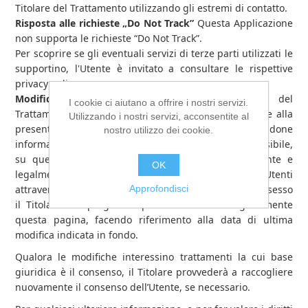
Titolare del Trattamento utilizzando gli estremi di contatto.
Risposta alle richieste „Do Not Track”
Questa Applicazione
non supporta le richieste “Do Not Track”.
Per scoprire se gli eventuali servizi di terze parti utilizzati le
supportino, l'Utente è invitato a consultare le rispettive
privacy policy.
Modifiche a questa privacy policy
Il Titolare del
I cookie ci aiutano a offrire i nostri servizi.
Trattamento si riserva il diritto di apportare modifiche alla
Utilizzando i nostri servizi, acconsentite al
presente privacy policy in qualunque momento dandone
nostro utilizzo dei cookie.
informazione agli Utenti su questa pagina e, se possibile,
su questa Applicazione nonché, qualora tecnicamente e
OK
legalmente fattibile, inviando una notifica agli Utenti
attraverso uno degli estremi di contatto di cui è in possesso
Approfondisci
il Titolare . Si prega dunque di consultare regolarmente
questa pagina, facendo riferimento alla data di ultima
modifica indicata in fondo.
Qualora le modifiche interessino trattamenti la cui base
giuridica è il consenso, il Titolare provvederà a raccogliere
nuovamente il consenso dell’Utente, se necessario.