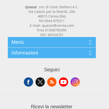
Realizzazione Software
Quasar
snc di Conti Stefano e C.
Via Caduti per la libertà, 204
48015 Cervia (Ra)
Tel 0544.975511
E-mail: quasar@cervia.com
P.iva 01308700390
SDI: M5UXCR1
Menù
Chi siamo
Informazioni
Siti Web e portali e-commerce
Contenuti
News
Cosa facciamo
Contatti
Prodotti
Seguici
Privacy e Cookie
Carrello
Mio Account
Condizioni, spedizioni e resi
Ricevi la newsletter
Registratori di Cassa