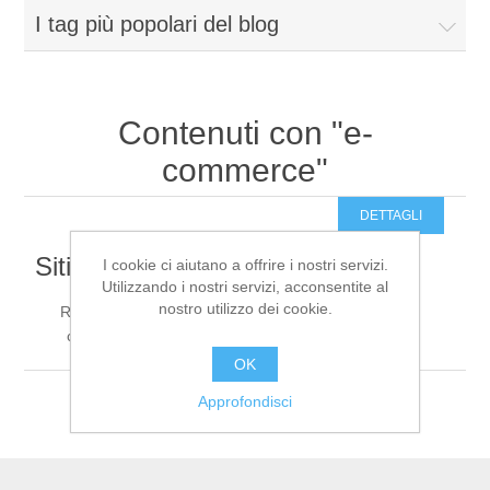
I tag più popolari del blog
Cosa facciamo
Prodotti
Contenuti con "e-
commerce"
Contatti
DETTAGLI
Siti Web e portali E-Commerce
I cookie ci aiutano a offrire i nostri servizi.
Utilizzando i nostri servizi, acconsentite al
nostro utilizzo dei cookie.
Realizziamo siti web professionali e piattaforme e-
PC, Notebook e Accessori
commerce performanti, sicure e facili da gestire.
OK
Approfondisci