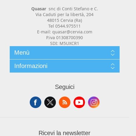
Realizzazione Software
Quasar
snc di Conti Stefano e C.
Via Caduti per la libertà, 204
48015 Cervia (Ra)
Tel 0544.975511
E-mail: quasar@cervia.com
P.iva 01308700390
SDI: M5UXCR1
Menù
Chi siamo
Informazioni
Siti Web e portali e-commerce
Contenuti
News
Cosa facciamo
Contatti
Prodotti
Seguici
Privacy e Cookie
Carrello
Mio Account
Condizioni, spedizioni e resi
Ricevi la newsletter
Registratori di Cassa