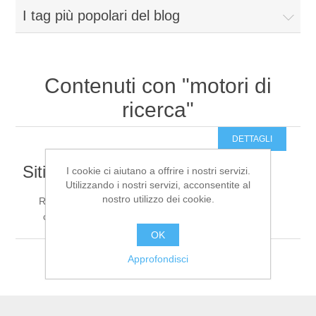
I tag più popolari del blog
Cosa facciamo
Prodotti
Contenuti con "motori di
ricerca"
Contatti
DETTAGLI
Siti Web e portali E-Commerce
I cookie ci aiutano a offrire i nostri servizi.
Utilizzando i nostri servizi, acconsentite al
nostro utilizzo dei cookie.
Realizziamo siti web professionali e piattaforme e-
PC, Notebook e Accessori
commerce performanti, sicure e facili da gestire.
OK
Approfondisci